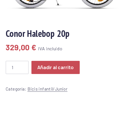
Conor Halebop 20p
329,00
€
IVA incluido
Conor Halebop 20p cantidad
Añadir al carrito
Categoría:
Bicis infantil/Junior
Share on X
Share on Facebook
Share on Pinterest
Share by Email