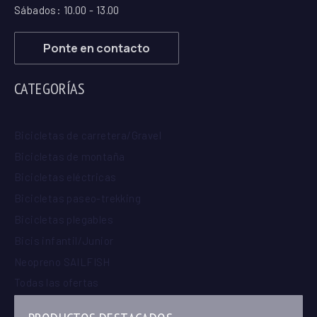
Sábados: 10.00 - 13.00
Ponte en contacto
CATEGORÍAS
Bicicletas de carretera/Gravel
Bicicletas de montaña
Bicicletas eléctricas
Bicicletas paseo-trekking
Bicicletas plegables
Bicis infantil/Junior
Neopreno SAILFISH
Todas las ofertas